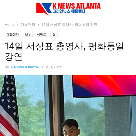
Home
애틀랜타
14일 서상표 총영사, 평화통일 강연
애틀랜타
Life
이벤트
탑
14일 서상표 총영사, 평화통일
강연
By
K News Atlanta
-
06/13/2025