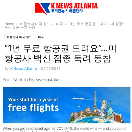
Home
애틀랜타.미국.월드
미국
“1년 무료 항공권 드려요”…미 항공사
백신 접종 독려 동참
애틀랜타.미국.월드
미국
“1년 무료 항공권 드려요”…미
항공사 백신 접종 독려 동참
By
K News Atlanta
-
05/25/2021