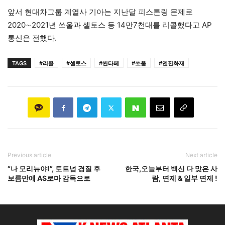
앞서 현대차그룹 계열사 기아는 지난달 피스톤링 문제로
2020∼2021년 쏘울과 셀토스 등 14만7천대를 리콜했다고 AP
통신은 전했다.
TAGS
#리콜
#셀토스
#싼타페
#쏘울
#엔진화재
Previous article
Next article
“나 모리뉴야!”, 토트넘 경질 후
한국,오늘부터 백신 다 맞은 사
보름만에 AS로마 감독으로
람, 면제 & 일부 면제 !