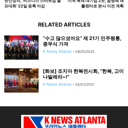
한인상의, ‘비즈니스 스타트업 골
미국 목재 대기업 2곳, 합병해 애
프대회’ 22일 등록 마감
틀랜타로 본사 이전 계획
RELATED ARTICLES
“수고 많으셨어요” 제 21기 민주평통,
종무식 가져
K News Atlanta
-
08/25/2025
[화보] 조지아 한복전시회, “한복, 고이
나빌레라~!”
K News Atlanta
-
05/03/2021