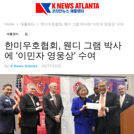
Home
애틀랜타
한미우호협회, 웬디 그램 박사에 ‘이민자 영웅상’ 수여
애틀랜타
탑
한미우호협회, 웬디 그램 박사
에 ‘이민자 영웅상’ 수여
By
K News Atlanta
-
05/17/2025