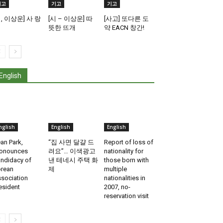
기고
기고
기고
시, 이상운] 사 랑
[시 – 이상운] 따
[사고] 또다른 도
뜻한 뜨개
약 EACN 창간!
English
nglish
English
English
an Park,
“집 사면 달걀 드
Report of loss of
onounces
려요”… 이색광고
nationality for
ndidacy of
낸 테네시 주택 화
those born with
rean
제
multiple
sociation
nationalities in
esident
2007, no-
reservation visit