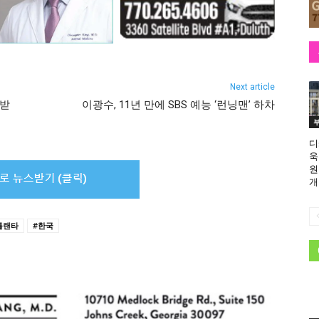
Next article
 받
이광수, 11년 만에 SBS 예능 ‘런닝맨’ 하차
디
욱
원
개
틀랜타
#한국