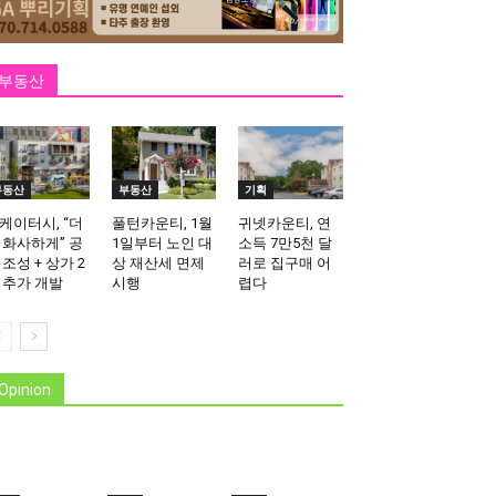
부동산
부동산
부동산
기획
케이터시, “더
풀턴카운티, 1월
귀넷카운티, 연
 화사하게” 공
1일부터 노인 대
소득 7만5천 달
 조성 + 상가 2
상 재산세 면제
러로 집구매 어
 추가 개발
시행
렵다
Opinion