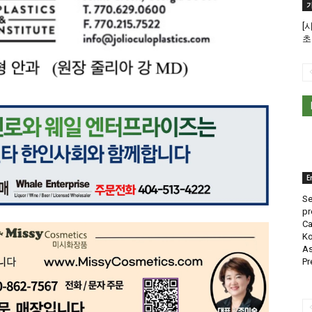
[
초
E
Se
pr
Ca
Ko
As
Pr