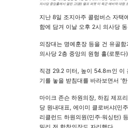
의사당 중앙홀에서 열린 고(故) 랠프 퍼켓 미 육군 예비역 대령 조문
지난 8일 조지아주 콜럼버스 자택에
함에 담겨 이날 오후 2시 의사당 
의장대는 명예훈장 등을 건 유골함
의사당 2층 중앙의 원형 홀(로툰다)
직경 29.2 미터, 높이 54.8ｍ
기를 놓을 받침대를 바라보면서 ‘한
마이크 존슨 하원의장, 하킴 제프리
당 원내대표, 에이미 클로버샤(민주
리클런드 하원의원(민주·워싱턴) 등
밀리 전 합참의장도 자리했다.