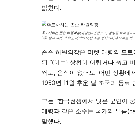
밝혔다.
추도사하는 존슨 하원의장
(워싱턴=연합뉴스) 강병철 특파원 = 
(故) 랠프 퍼켓 미 육군 예비역 대령 조문 행사에서 추모사를 하고 있다
존슨 하원의장은 퍼켓 대령의 모토가 
뒤 “(이는) 상황이 어렵거나 춥고 
쏴도, 음식이 없어도, 어떤 상황에
1950년 11월 추운 날 조국과 동
그는 “한국전쟁에서 많은 군인이 
대령과 같은 소수는 국가의 부름(cal
말했다.