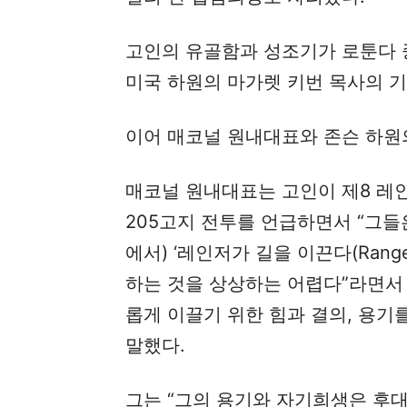
고인의 유골함과 성조기가 로툰다 
미국 하원의 마가렛 키번 목사의 
이어 매코널 원내대표와 존슨 하원
매코널 원내대표는 고인이 제8 레
205고지 전투를 언급하면서 “그들은
에서) ‘레인저가 길을 이끈다(Ranger
하는 것을 상상하는 어렵다”라면서
롭게 이끌기 위한 힘과 결의, 용기
말했다.
그는 “그의 용기와 자기희생은 후대