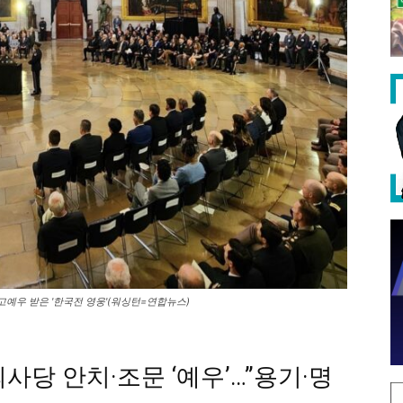
예우 받은 '한국전 영웅'(워싱턴=연합뉴스)
당 안치·조문 ‘예우’…”용기·명