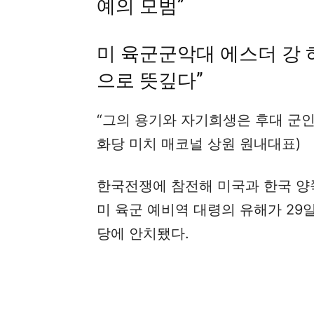
예의 모범”
미 육군군악대 에스더 강 
으로 뜻깊다”
“그의 용기와 자기희생은 후대 군인
화당 미치 매코널 상원 원내대표)
한국전쟁에 참전해 미국과 한국 양쪽
미 육군 예비역 대령의 유해가 29
당에 안치됐다.