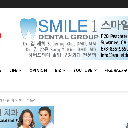
E
LIFE
OPINION
BIZ
YOUTUBE
사고 팔고/
 퍼켓 대령 미 의회서 추도식