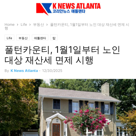
Home
Life
부동산
풀턴카운티, 1월1일부터 노인 대상 재산세 면제 시
행
Life
부동산
애틀랜타
탑
풀턴카운티, 1월1일부터 노인
대상 재산세 면제 시행
By
K News Atlanta
-
12/30/2025