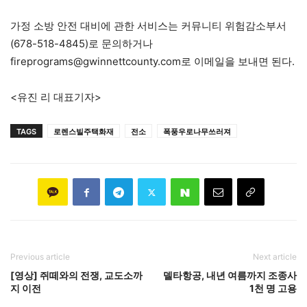
가정 소방 안전 대비에 관한 서비스는 커뮤니티 위험감소부서
(678-518-4845)로 문의하거나
fireprograms@gwinnettcounty.com로 이메일을 보내면 된다.
<유진 리 대표기자>
TAGS
로렌스빌주택화재
전소
폭풍우로나무쓰러져
Previous article
Next article
[영상] 쥐떼와의 전쟁, 교도소까
델타항공, 내년 여름까지 조종사
지 이전
1천 명 고용