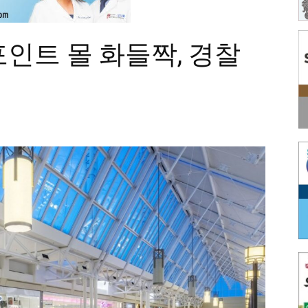
포인트 몰 화들짝, 경찰