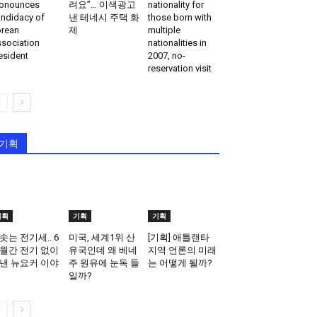
onounces
려요”… 이색광고
nationality for
ndidacy of
낸 테네시 주택 화
those born with
rean
제
multiple
sociation
nationalities in
esident
2007, no-
reservation visit
기획
기획
기획
기획
솟는 전기세.. 6
미국, 세계1위 산
[기획] 애틀랜타
월간 전기 없이
유국인데 왜 베네
지역 언론의 미래
낸 뉴요커 이야
주 원유에 눈독 들
는 어떻게 될까?
일까?