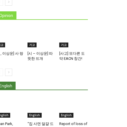
Opinion
기고
기고
기고
시, 이상운] 사 랑
[시 – 이상운] 따
[사고] 또다른 도
뜻한 뜨개
약 EACN 창간!
English
nglish
English
English
an Park,
“집 사면 달걀 드
Report of loss of