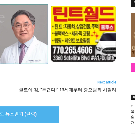
Next article
클로이 김, “두렵다!” 13세때부터 증오범죄 시달려
디
욱
원
개