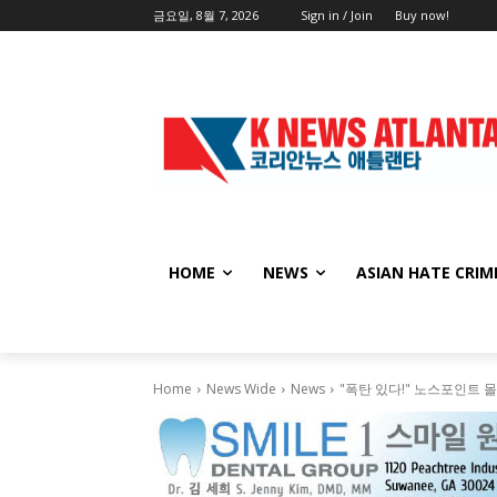
금요일, 8월 7, 2026
Sign in / Join
Buy now!
HOME
NEWS
ASIAN HATE CRIM
Home
News Wide
News
"폭탄 있다!" 노스포인트 