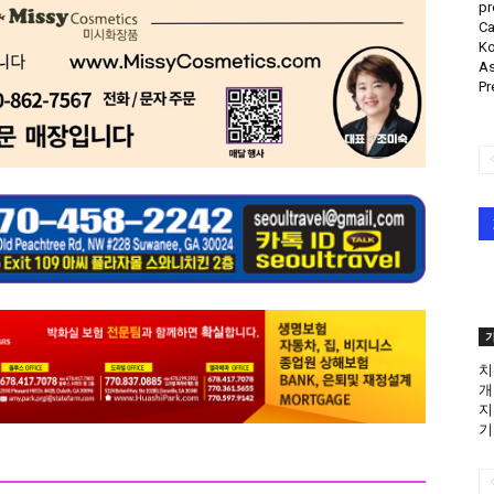
pr
Ca
Ko
As
Pr
치
개
지
기