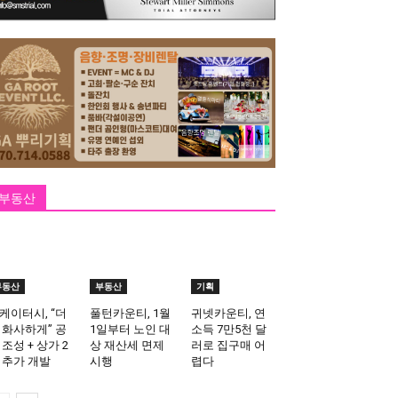
부동산
부동산
부동산
기획
케이터시, “더
풀턴카운티, 1월
귀넷카운티, 연
 화사하게” 공
1일부터 노인 대
소득 7만5천 달
 조성 + 상가 2
상 재산세 면제
러로 집구매 어
 추가 개발
시행
렵다