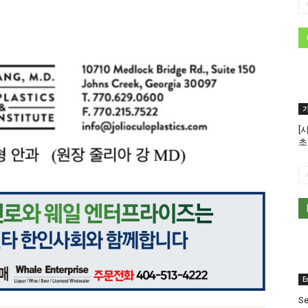
[
초
E
Se