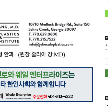
[
초
E
Se