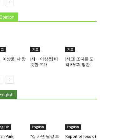
Opinion
기고
기고
기고
시, 이상운] 사 랑
[시 – 이상운] 따
[사고] 또다른 도
뜻한 뜨개
약 EACN 창간!
English
nglish
English
English
an Park,
“집 사면 달걀 드
Report of loss of