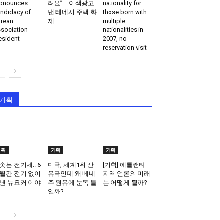
onounces
려요”… 이색광고
nationality for
ndidacy of
낸 테네시 주택 화
those born with
rean
제
multiple
sociation
nationalities in
esident
2007, no-
reservation visit
기획
기획
기획
기획
솟는 전기세.. 6
미국, 세계1위 산
[기획] 애틀랜타
월간 전기 없이
유국인데 왜 베네
지역 언론의 미래
낸 뉴요커 이야
주 원유에 눈독 들
는 어떻게 될까?
일까?