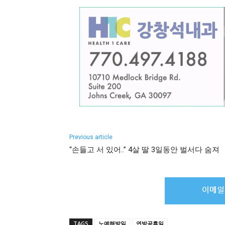
Previous article
“손들고 서 있어..” 4살 딸 3일동안 벌서다 숨져
TAGS
노예해방일
연방공휴일