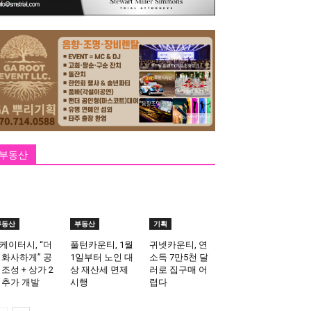
부동산
부동산
부동산
기획
케이터시, “더
풀턴카운티, 1월
귀넷카운티, 연
 화사하게” 공
1일부터 노인 대
소득 7만5천 달
 조성 + 상가 2
상 재산세 면제
러로 집구매 어
 추가 개발
시행
렵다