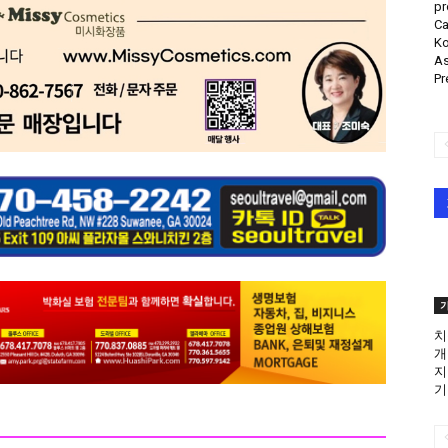
pr
Ca
Ko
As
Pr
치
개
지
기