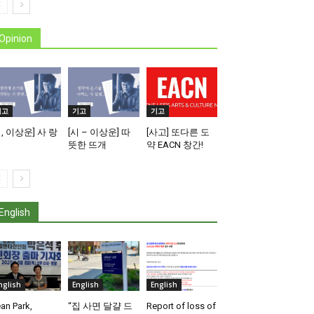
Opinion
기고
기고
기고
시, 이상운] 사 랑
[시 – 이상운] 따
[사고] 또다른 도
뜻한 뜨개
약 EACN 창간!
English
nglish
English
English
an Park,
“집 사면 달걀 드
Report of loss of