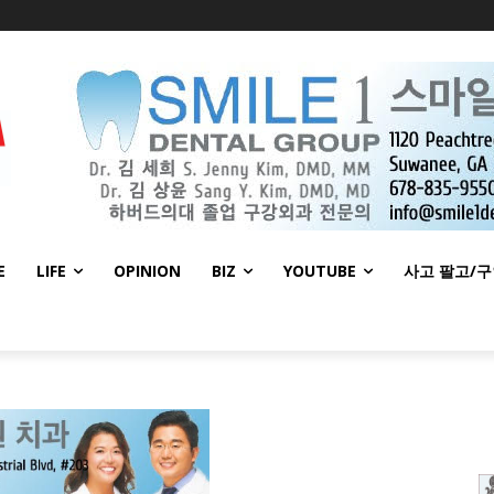
E
LIFE
OPINION
BIZ
YOUTUBE
사고 팔고/