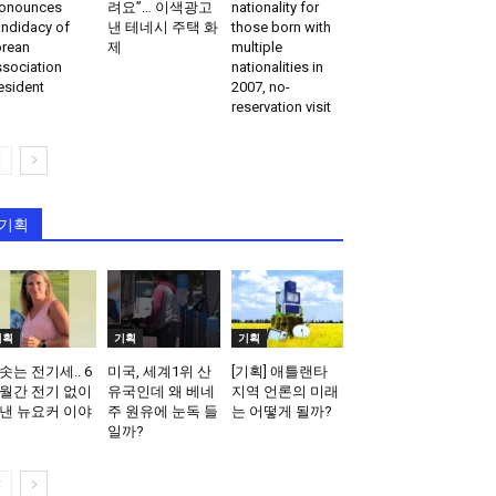
onounces
려요”… 이색광고
nationality for
ndidacy of
낸 테네시 주택 화
those born with
rean
제
multiple
sociation
nationalities in
esident
2007, no-
reservation visit
기획
기획
기획
기획
솟는 전기세.. 6
미국, 세계1위 산
[기획] 애틀랜타
월간 전기 없이
유국인데 왜 베네
지역 언론의 미래
낸 뉴요커 이야
주 원유에 눈독 들
는 어떻게 될까?
일까?