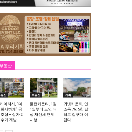
부동산
부동산
부동산
기획
케이터시, “더
풀턴카운티, 1월
귀넷카운티, 연
 화사하게” 공
1일부터 노인 대
소득 7만5천 달
 조성 + 상가 2
상 재산세 면제
러로 집구매 어
 추가 개발
시행
렵다