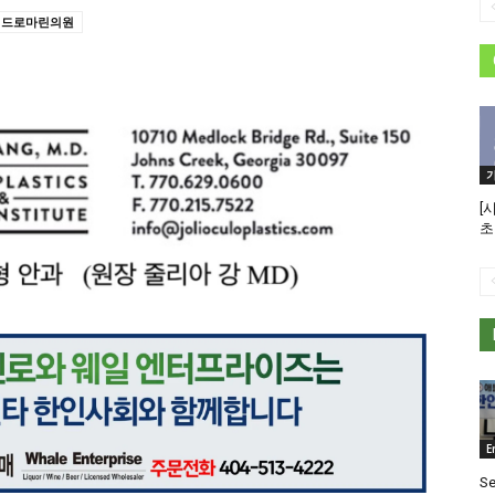
페드로마린의원
[
초
E
Se