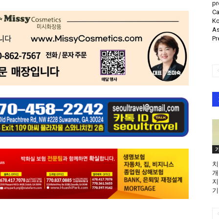
pr
Ca
Ko
As
Pr
치
개
지
기