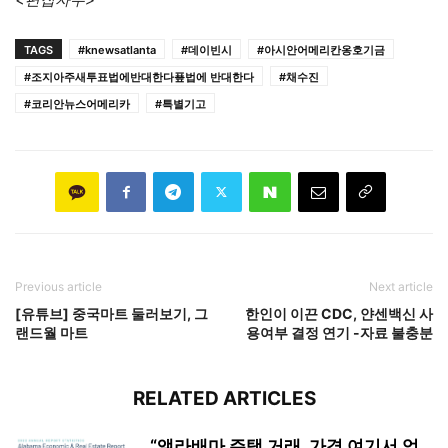
TAGS
#knewsatlanta
#데이빈시
#아시안어메리칸옹호기금
#조지아주새투표법에반대한다푶법에 반대한다
#채수진
#코리안뉴스어메리카
#특별기고
Previous article
Next article
[유튜브] 중국마트 둘러보기, 그
한인이 이끈 CDC, 얀센백신 사
랜드월 마트
용여부 결정 연기 -자료 불충분
RELATED ARTICLES
“앨라배마 주택 거래, 가격 여기서 얻