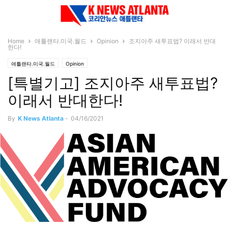
Home
애틀랜타.미국.월드
Opinion
조지아주 새투표법? 이래서 반대
한다!
애틀랜타.미국.월드
Opinion
[특별기고] 조지아주 새투표법?
이래서 반대한다!
By
K News Atlanta
-
04/16/2021