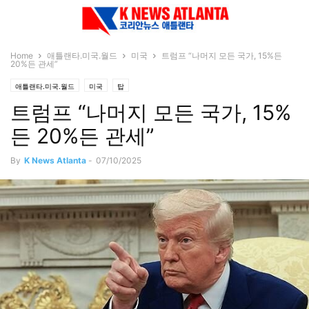
Home
애틀랜타.미국.월드
미국
트럼프 “나머지 모든 국가, 15%든
20%든 관세”
애틀랜타.미국.월드
미국
탑
트럼프 “나머지 모든 국가, 15%
든 20%든 관세”
By
K News Atlanta
-
07/10/2025