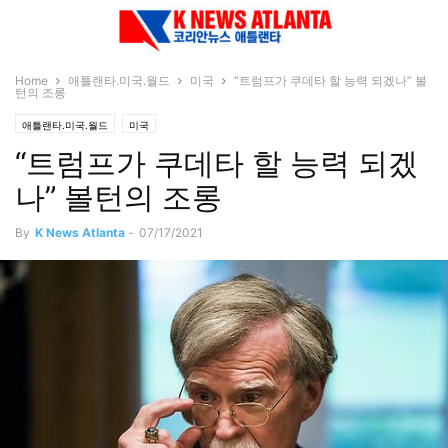
Home
애틀랜타.미국.월드
미국
“트럼프가 쿠데타 할 능력 되겠나” 볼
턴의 조롱
애틀랜타.미국.월드
미국
“트럼프가 쿠데타 할 능력 되겠
나” 볼턴의 조롱
By
K News Atlanta
-
07/17/2021