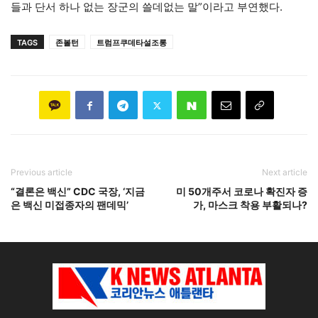
들과 단서 하나 없는 장군의 쓸데없는 말”이라고 부연했다.
TAGS
존볼턴
트럼프쿠데타설조롱
Previous article
Next article
“결론은 백신” CDC 국장, ‘지금
미 50개주서 코로나 확진자 증
은 백신 미접종자의 팬데믹’
가, 마스크 착용 부활되나?