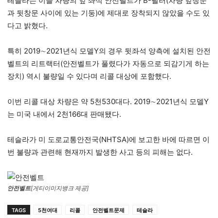
테슬라는 이들 차량의 앞 좌석 안전벨트가 B-필러(차량 앞창문
과 뒷창문 사이에 있는 기둥)에 제대로 장착되지 않았을 수도 있
다고 밝혔다.
특히 2019∼2021년식 모델Y의 경우 뒷좌석 양측에 설치된 안전
벨트의 리트랙터(안전벨트가 풀렸다가 자동으로 되감기게 하는
장치) 역시 불량일 수 있다며 리콜 대상에 포함했다.
이번 리콜 대상 차량은 약 5천530대다. 2019∼2021년식 모델Y
는 미국 내에서 2천166대 판매됐다.
테슬라가 미 도로교통안전국(NHTSA)에 보고한 바에 따르면 이
번 불량과 관련해 현재까지 발생한 사고 등의 피해는 없다.
안전벨트
[게티이미지뱅크 제공]
TAGS
5천여대
리콜
안전벨트문제
테슬라