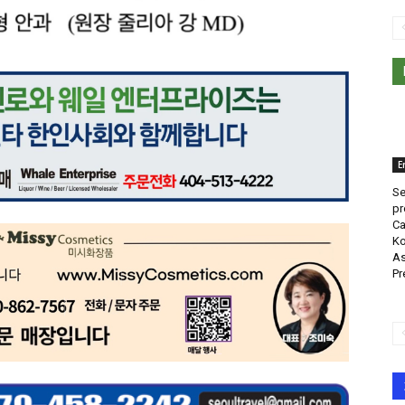
E
Se
pr
Ca
Ko
As
Pr