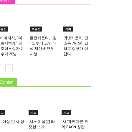
부동산
부동산
부동산
기획
케이터시, “더
풀턴카운티, 1월
귀넷카운티, 연
 화사하게” 공
1일부터 노인 대
소득 7만5천 달
 조성 + 상가 2
상 재산세 면제
러로 집구매 어
 추가 개발
시행
렵다
Opinion
기고
기고
기고
시, 이상운] 사 랑
[시 – 이상운] 따
[사고] 또다른 도
뜻한 뜨개
약 EACN 창간!