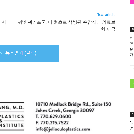
Next article
영사
귀넷 셰리프국, 미 최초로 석방된 수감자에 의료보
험 제공
디
욱
원
개
[
초