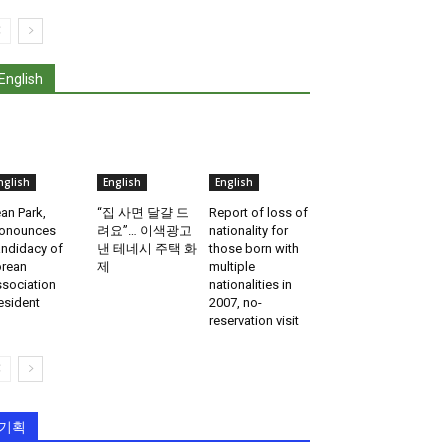
English
nglish
English
English
an Park,
“집 사면 달걀 드
Report of loss of
onounces
려요”… 이색광고
nationality for
ndidacy of
낸 테네시 주택 화
those born with
rean
제
multiple
sociation
nationalities in
esident
2007, no-
reservation visit
기획