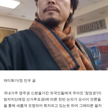
재미화가/정 민우 글
국내거주 영주권 신분을가진 외국인들에게 주어진 ‘참정권'(지
방자치단체장 선거투표권)에 따른 찬반 논의가 요사이 언론들
을 통해 새롭게 조명되어 회자되고 있는듯 하여 그에따른 필자