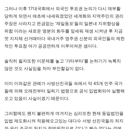
그러나 이후 17대국회에서 외국인 투표권 논의가 다시 재부활
당하게 되면서 애초에 내세워졌었던 세계화와 지역주민의 권리
주장은 사라지고 뜬금없는 ‘재일동포’들의 일본내 지위향상을
위함 이라는 새로운 명분의 화두를 앞세워 재생 시켜낸 후 지금
껏 지자체 선거때마다 국내거주 영주권 신분의 외국인들의 제한
적인 투표참 여가 공공연하게 이루어져온 셈이다.
솔직히 필자또한 이문제를 놓고 ‘가타부타’를 논하기가 녹록치
않은 것도 사실임을 차마 부인할길이 없다.
이미 이와같은 관례가 서방선진국들 속에서 약 45개 민주 국가
들에 의해 오래전부터 일찌기 법령으로 공식 입법화되어 실행해
오고 있음이 사실이겠기 때문이다.
그러함에도 왠지 불편하게 여겨지는 심리또한 현재 동일법안을
입법 제도화시켜 적용해오고있는 대다수 서방 선진국들의 처지
와 우리 조국의 처지가 전방위적으로 같다고 볼수 없다는 것에