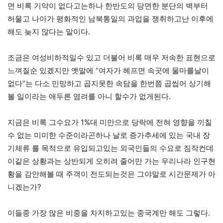
면 비록 기약이 없다고는하나 한반도의 당면한 분단의 벽부터
허물고 나아가 평화적인 남북통일의 과업을 쟁취하고난 이후에
해도 늦지 않다는 말이다.
조금은 여성비하적일수 있고 더불어 비록 매우 저속한 표현으로
느껴질순 있겠지만 옛말에 “여자가 헤프면 속곳에 물마를날이
없다”는 다소 민망하고 곱지못한 속담을 한번쯤 곱씹어 상기해
볼 일이라는 애두른 염려를 아니 할수가 없게된다.
지금은 비록 그수요가 1%대 미만으로 당락에 전혀 영향을 끼칠
수 없는 미미한 수준이라곤하나 날로 증가추세에 있는 국내 장
기체류 를 목적으로 유입되고있는 외국인들의 수요로 짐작컨데
이같은 상황과는 상반되게 오히려 줄어만 가는 우리나라 인구현
황을 감안해볼 때 주객이 전도되는것은 그야말로 시간문제가 아
니겠는가?
이들중 가장 많은 비중을 차지하고있는 중국계만 해도 그렇다.