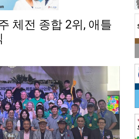
 체전 종합 2위, 애틀
식