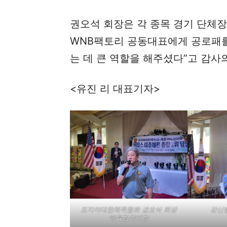
권오석 회장은 각 종목 경기 단체
WNB팩토리 공동대표에게 공로패를
는 데 큰 역할을 해주셨다”고 감사
<유진 리 대표기자>
조지아대한체육협회 권오석 회장
강신범
테육협회대한