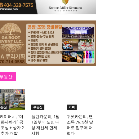
부동산
부동산
부동산
기획
케이터시, “더
풀턴카운티, 1월
귀넷카운티, 연
 화사하게” 공
1일부터 노인 대
소득 7만5천 달
 조성 + 상가 2
상 재산세 면제
러로 집구매 어
 추가 개발
시행
렵다