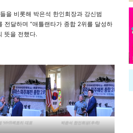
장들을 비롯해 박은석 한인회장과 강신범
 전달하며 “애틀랜타가 종합 2위를 달성하
의 뜻을 전했다.
 WNB팩토리 대표
박은석 한인회장(우측)