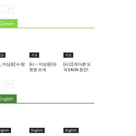
Opinion
기고
기고
기고
시, 이상운] 사 랑
[시 – 이상운] 따
[사고] 또다른 도
뜻한 뜨개
약 EACN 창간!
English
nglish
English
English