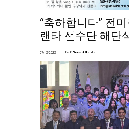
“축하합니다” 전미주
랜타 선수단 해단
By
K News Atlanta
07/15/2025