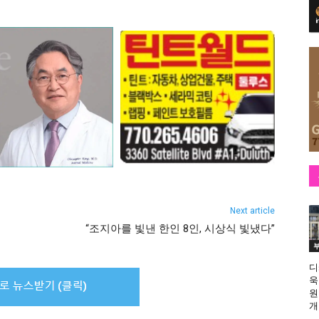
Next article
“조지아를 빛낸 한인 8인, 시상식 빛냈다”
디
욱
원
개