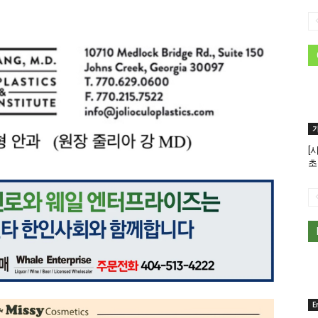
[
초
E