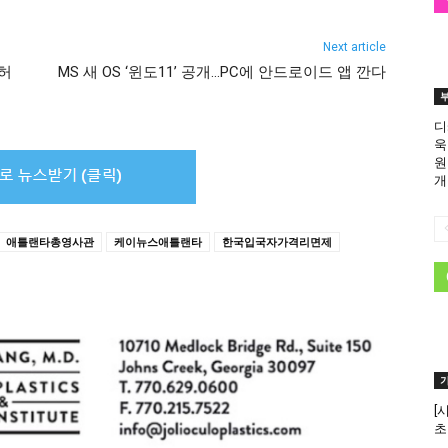
Next article
 허
MS 새 OS ‘윈도11’ 공개…PC에 안드로이드 앱 깐다
디
욱
원
개
애틀랜타총영사관
케이뉴스애틀랜타
한국입국자가격리면제
[
초