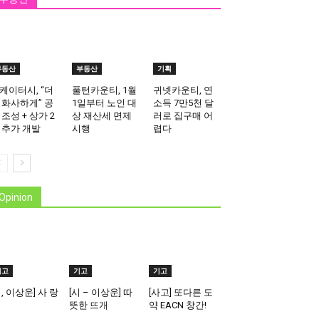
부동산
부동산
기획
케이터시, “더
풀턴카운티, 1월
귀넷카운티, 연
 화사하게” 공
1일부터 노인 대
소득 7만5천 달
 조성 + 상가 2
상 재산세 면제
러로 집구매 어
 추가 개발
시행
렵다
Opinion
기고
기고
기고
시, 이상운] 사 랑
[시 – 이상운] 따
[사고] 또다른 도
뜻한 뜨개
약 EACN 창간!