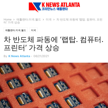
Home
애틀랜타.미국.월드
미국
차 반도체 파동에 ‘랩탑. 컴퓨터. 프린
터’ 가격 상승
애틀랜타.미국.월드
미국
차 반도체 파동에 ‘랩탑. 컴퓨터.
프린터’ 가격 상승
By
K News Atlanta
-
06/21/2021