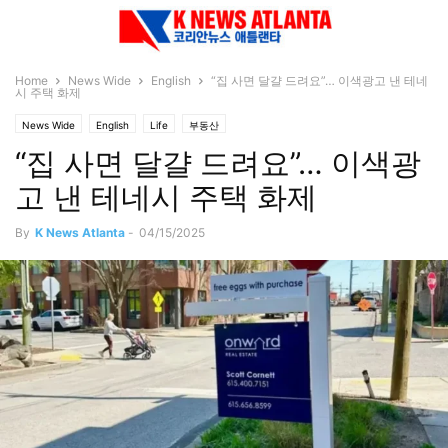
Home
News Wide
English
“집 사면 달걀 드려요”… 이색광고 낸 테네
시 주택 화제
News Wide
English
Life
부동산
“집 사면 달걀 드려요”… 이색광
고 낸 테네시 주택 화제
By
K News Atlanta
-
04/15/2025