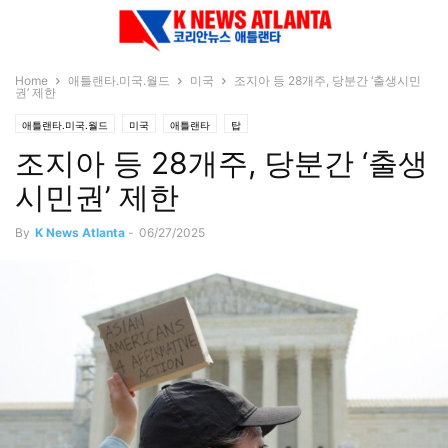
Home
애틀랜타.미국.월드
미국
조지아 등 28개주, 당분간 ‘출생시민
권’ 제한
애틀랜타.미국.월드
미국
애틀랜타
탑
조지아 등 28개주, 당분간 ‘출생
시민권’ 제한
By
K News Atlanta
-
06/27/2025