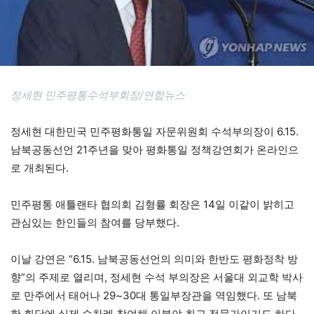
정세현 민주평통수석부회장/연합뉴스
정세현 대한민국 민주평화통일 자문위원회 수석부의장이 6.15.
남북공동선언 21주년을 맞아 평화통일 정책강연회가 온라인으
로 개최된다.
민주평통 애틀랜타 협의회 김형률 회장은 14일 이같이 밝히고
관심있는 한인들의 참여를 당부했다.
이날 강연은 “6.15. 남북공동선언의 의미와 한반도 평화정착 방
향”의 주제로 열리며, 정세현 수석 부의장은 서울대 외교학 박사
로 만주에서 태어나 29~30대 통일부장관을 역임했다. 또 남북
한 회담에 실제 수차례 참여해 이분야 최고 전문가이기도 하다.