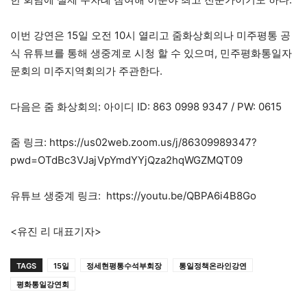
이번 강연은 15일 오전 10시 열리고 줌화상회의나 미주평통 공
식 유튜브를 통해 생중계로 시청 할 수 있으며, 민주평화통일자
문회의 미주지역회의가 주관한다.
다음은 줌 화상회의: 아이디 ID: 863 0998 9347 / PW: 0615
줌 링크: https://us02web.zoom.us/j/86309989347?
pwd=OTdBc3VJajVpYmdYYjQza2hqWGZMQT09
유튜브 생중계 링크: https://youtu.be/QBPA6i4B8Go
<유진 리 대표기자>
TAGS
15일
정세현평통수석부회장
통일정책온라인강연
평화통일강연회