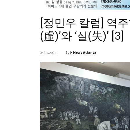
[정민우 칼럼] 역주
(虛)’와 ‘실(失)’ [3]
By
K News Atlanta
03/04/2024