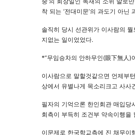
중’의 회장일인 독재의 소위 말로만
착 되는 ‘전대미문’의 과도기 아닌
솔직히 당시 선관위가 이사람의 뭘
지없는 일이었었다.
*”무임승차의 안하무인(眼下無人)
이사람으로 말할것같으면 언제부턴
상에서 유별나게 목소리크고 사사건
필자의 기억으론 한인회관 매입당시
회측이 부득히 조건부 약속이행을 
이문제로 한국학교측에 진 채무이