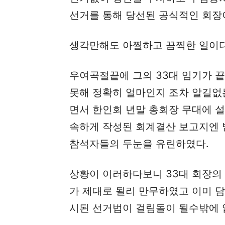
선거를 통해 당선된 공식적인 회장
생각만해도 아찔하고 끔찍한 일이다
우여곡절끝에 그의 33대 임기가 
못해 정확히 얼마인지 조차 알길없
면서 한인회 년말 총회장 무대에 
속하게 작성된 회계결산 보고지엔 발
참석자들의 두눈을 유린하였다.
상황이 이러하다보니 33대 회장의
가 제대로 될리 만무하였고 이미 
시된 선거법이 걸림돌이 될수밖에 