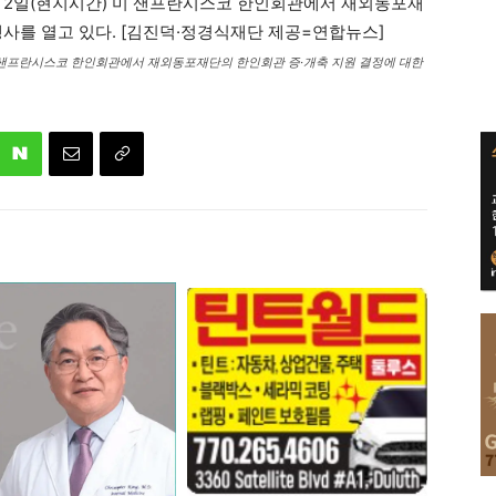
샌프란시스코 한인회관에서 재외동포재단의 한인회관 증·개축 지원 결정에 대한