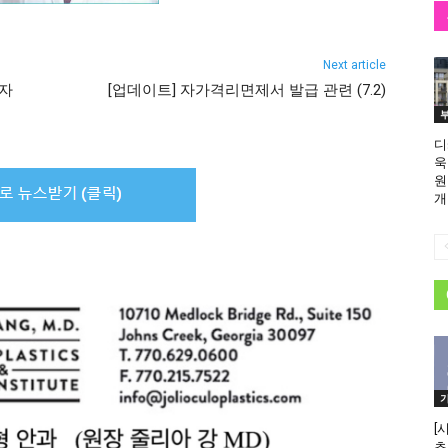
Next article
금자
[업데이트] ​자가격리면제서 발급 관련 (7.2)
디
욱
원
개
[
초