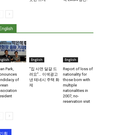
English
nglish
English
English
an Park,
“집 사면 달걀 드
Report of loss of
onounces
려요”… 이색광고
nationality for
ndidacy of
낸 테네시 주택 화
those born with
rean
제
multiple
sociation
nationalities in
esident
2007, no-
reservation visit
기획