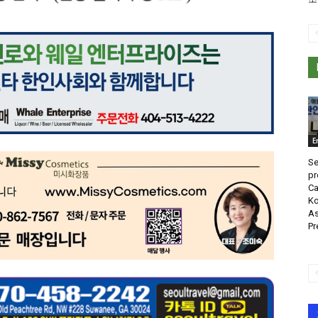
E
Se
pr
Ca
Ko
As
Pr