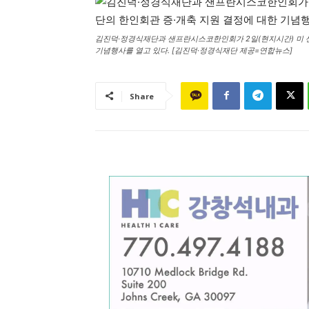
김진덕·정경식재단과 샌프란시스코한인회가 2일(현지시간) 미 
기념행사를 열고 있다. [김진덕·정경식재단 제공=연합뉴스]
Share