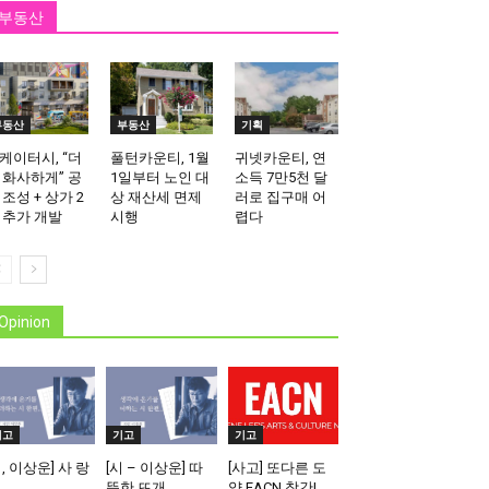
부동산
부동산
부동산
기획
케이터시, “더
풀턴카운티, 1월
귀넷카운티, 연
 화사하게” 공
1일부터 노인 대
소득 7만5천 달
 조성 + 상가 2
상 재산세 면제
러로 집구매 어
 추가 개발
시행
렵다
Opinion
기고
기고
기고
시, 이상운] 사 랑
[시 – 이상운] 따
[사고] 또다른 도
뜻한 뜨개
약 EACN 창간!