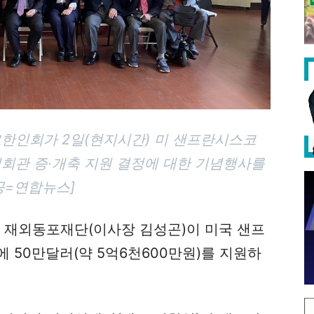
한인회가 2일(현지시간) 미 샌프란시스코
관 증·개축 지원 결정에 대한 기념행사를
공=연합뉴스]
는 재외동포재단(이사장 김성곤)이 미국 샌프
 50만달러(약 5억6천600만원)를 지원하