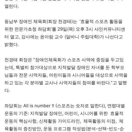
열린다.
동남부 장애인 체육회(회장 천경태)는 ‘효율적 스포츠 활동을
위한 전문가초청 좌담회’를 29일(목) 오후 3시 샤인커뮤니티센
터 열고, 강사에는 윤아람 교수 (알바니 주립대학)가 나선다고
밝혔다.
천경태 회장은 “장애인체육회가 스포츠 사역에 중점을 두고있
는데, 특별히 참가대상으로 지적발달 장애인 자녀를 둔 학부모
님들과 전문 사역자들, 어린이들과 시니어들을 대상으로 사역을
하고 있는 각 분야별 교사나 사역자들의 참여를 바란다.”고 말했
다.
좌담회는 All is number !! (스포츠는 숫자로 말한다), 연령대별
운동의 기준: 지적발달 장애인, 어린이, 시니어를 위한 효율적
운동의 핵심사항, 신체활동 가이드라인, 체육활동의 이점, 체
육활동의 증진방안, 운동 프로그램 작성법(분석-선택-빈도-순