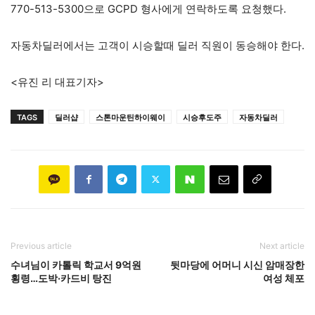
770-513-5300으로 GCPD 형사에게 연락하도록 요청했다.
자동차딜러에서는 고객이 시승할때 딜러 직원이 동승해야 한다.
<유진 리 대표기자>
TAGS
딜러샵
스톤마운틴하이웨이
시승후도주
자동차딜러
Previous article
Next article
수녀님이 카톨릭 학교서 9억원
뒷마당에 어머니 시신 암매장한
횡령…도박·카드비 탕진
여성 체포