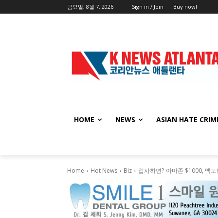
금요일, 8월 7, 2026
Sign in / Join
Buy now!
HOME
NEWS
ASIAN HATE CRIM
Home
Hot News
Biz
입사하면?-아마존 $1000, 맥