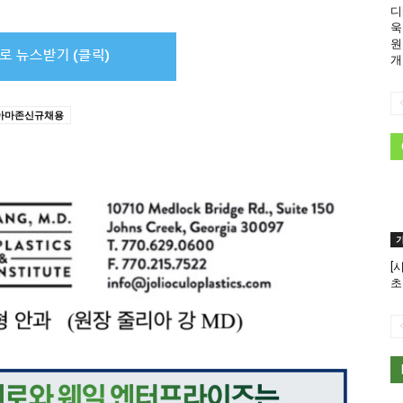
디
욱
원
개
아마존신규채용
[
초