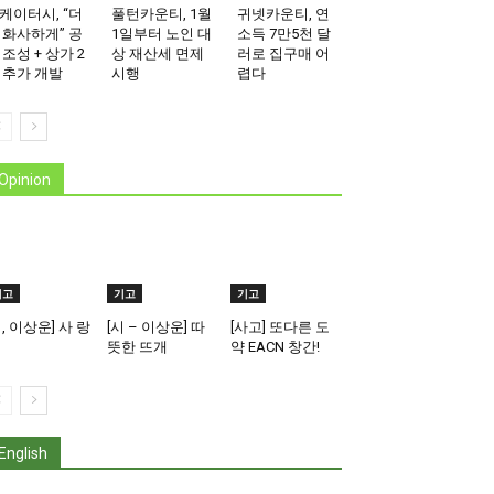
케이터시, “더
풀턴카운티, 1월
귀넷카운티, 연
 화사하게” 공
1일부터 노인 대
소득 7만5천 달
 조성 + 상가 2
상 재산세 면제
러로 집구매 어
 추가 개발
시행
렵다
Opinion
기고
기고
기고
시, 이상운] 사 랑
[시 – 이상운] 따
[사고] 또다른 도
뜻한 뜨개
약 EACN 창간!
English