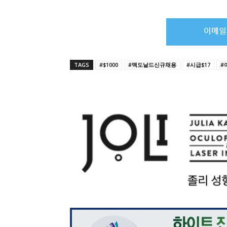
TAGS
#$1000
#맥도날드신규채용
#시급$17
#