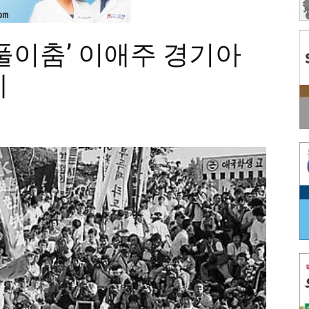
풀이춤’ 이애주 경기아
세