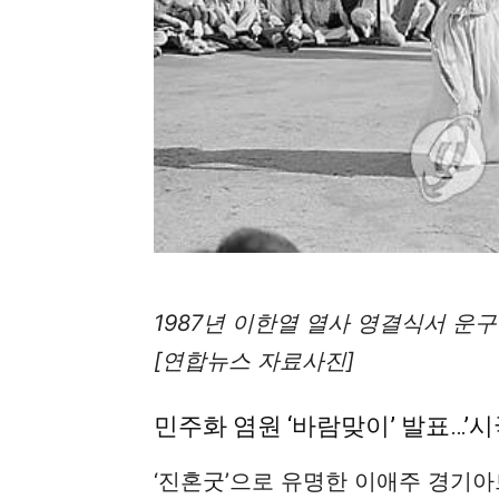
1987년 이한열 열사 영결식서 운
[연합뉴스 자료사진]
민주화 염원 ‘바람맞이’ 발표…’시
‘진혼굿’으로 유명한 이애주 경기