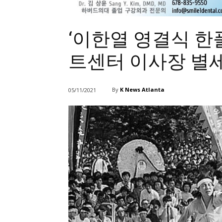
‘이한열 영결식 한
트센터 이사장 별
By
K News Atlanta
05/11/2021