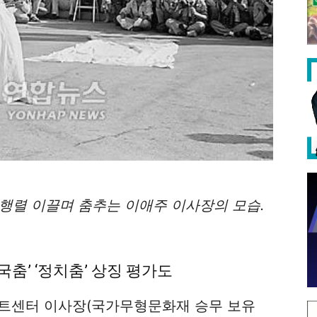
구행렬 이끌며 춤추는 이애주 이사장의 모습.
국춤’ ‘정치춤’ 상징 평가도
아트센터 이사장(국가무형문화재 승무 보유