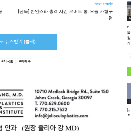
Next article
을
[단독] 한인스파 총격 사건 로버트 롱, 오늘 사형구
형
디
욱
원
개
#시국춤
#이애주
[
초