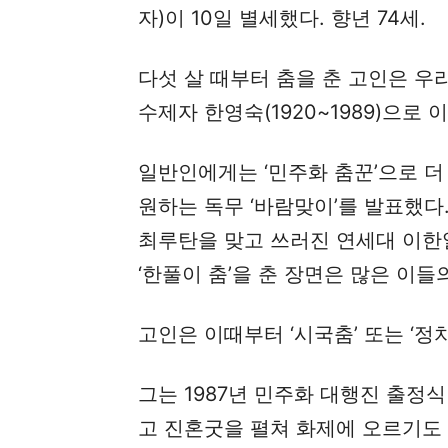
자)이 10일 별세했다. 향년 74세.
다섯 살 때부터 춤을 춘 고인은 우리 
수제자 한영숙(1920~1989)으로 
일반인에게는 ‘민주화 춤꾼’으로 더 
원하는 독무 ‘바람맞이’를 발표했다
최루탄을 맞고 쓰러진 연세대 이한
‘한풀이 춤’을 춘 장면은 많은 이들
고인은 이때부터 ‘시국춤’ 또는 ‘정
그는 1987년 민주화 대행진 출정
고 진혼굿을 펼쳐 화제에 오르기도 