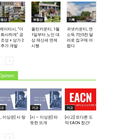
부동산
부동산
기획
케이터시, “더
풀턴카운티, 1월
귀넷카운티, 연
 화사하게” 공
1일부터 노인 대
소득 7만5천 달
 조성 + 상가 2
상 재산세 면제
러로 집구매 어
 추가 개발
시행
렵다
Opinion
기고
기고
기고
시, 이상운] 사 랑
[시 – 이상운] 따
[사고] 또다른 도
뜻한 뜨개
약 EACN 창간!