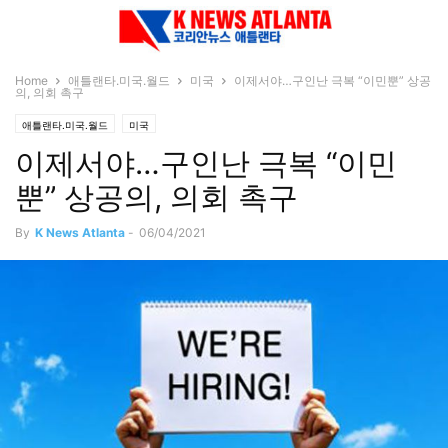
Home
애틀랜타.미국.월드
미국
이제서야…구인난 극복 “이민뿐” 상공
의, 의회 촉구
애틀랜타.미국.월드
미국
이제서야…구인난 극복 “이민
뿐” 상공의, 의회 촉구
By
K News Atlanta
-
06/04/2021