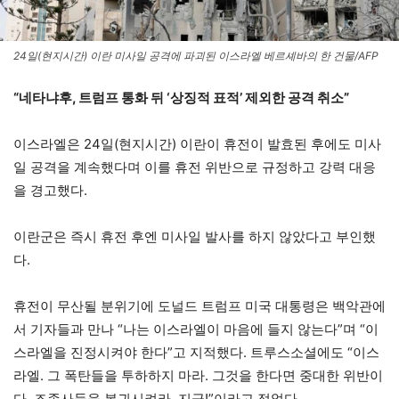
24일(현지시간) 이란 미사일 공격에 파괴된 이스라엘 베르셰바의 한 건물/AFP
“네타냐후, 트럼프 통화 뒤 ‘상징적 표적’ 제외한 공격 취소”
이스라엘은 24일(현지시간) 이란이 휴전이 발효된 후에도 미사
일 공격을 계속했다며 이를 휴전 위반으로 규정하고 강력 대응
을 경고했다.
이란군은 즉시 휴전 후엔 미사일 발사를 하지 않았다고 부인했
다.
휴전이 무산될 분위기에 도널드 트럼프 미국 대통령은 백악관에
서 기자들과 만나 “나는 이스라엘이 마음에 들지 않는다”며 “이
스라엘을 진정시켜야 한다”고 지적했다. 트루스소셜에도 “이스
라엘. 그 폭탄들을 투하하지 마라. 그것을 한다면 중대한 위반이
다. 조종사들을 복귀시켜라, 지금!”이라고 적었다.