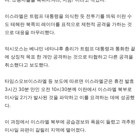
이스라엘은 트럼프 대통령을 의식한 듯 전투기를 띄워 이란 수
도 테헤란 북쪽의 레이더를 표적으로 제한적 공격을 가하는 것
으로 대응을 마무리했다.
악시오스는 베냐민 네타냐후 총리가 트럼프 대통령과 통화한 끝
에 상징적 목표 한 개만 공격하는 것으로 타협하고 다른 공격을
취소했다고 보도했다.
타임스오브이스라엘 등 보도에 따르면 이스라엘군은 휴전 발효
3시간 30분 만인 오전 10시30분께 이란에서 이스라엘 북부로
미사일 2기가 발사된 것을 파악하고 이를 요격하는 데에 성공했
다.
이 과정에서 이스라엘 북부에 공습경보와 폭음이 들렸고 격추된
미사일 파편이 갈릴리 지역에 떨어졌다.