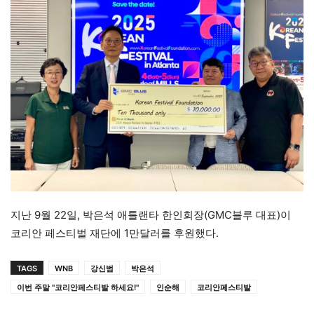
지난 9월 22일, 박은석 애틀랜타 한인회장(GMC블루 대표)이
코리안 페스티벌 재단에 1만달러를 후원했다.
TAGS
WNB
강신범
박은석
이번 주말 "코리안페스티발 하세요!"
인순해
코리안페스티발