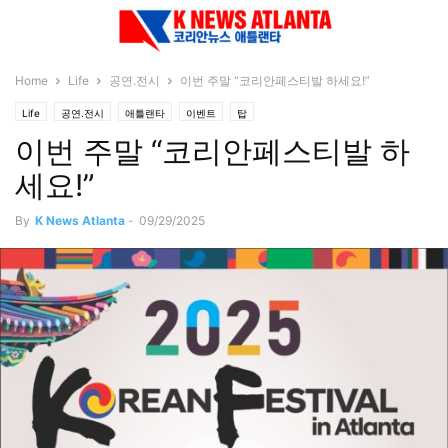
Home
Life
공연.전시
이번 주말 “코리안페스티발 하세요!”
Life
공연.전시
애틀랜타
이벤트
탑
이번 주말 “코리안페스티발 하
세요!”
By
K News Atlanta
-
09/29/2025