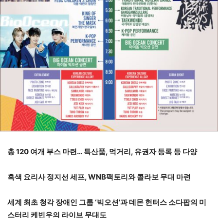
총 120 여개 부스 마련… 특산품, 먹거리, 유권자 등록 등 다양
흑색 요리사 정지선 세프, WNB팩토리와 콜라보 무대 마련
세계 최초 청각 장애인 그룹 ‘빅오션’과 데몬 헌터스 소다팝의 미
스터리 케빈우의 라이브 무대도