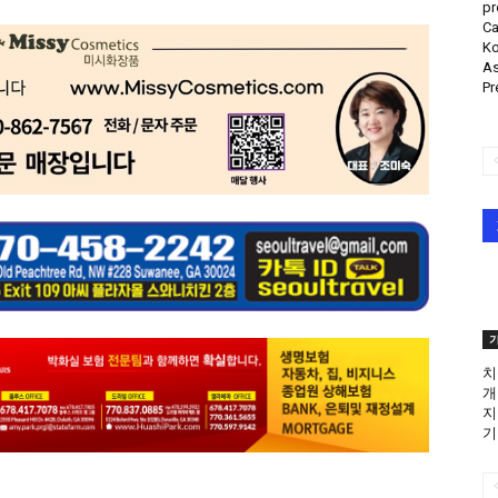
pr
Ca
Ko
As
Pr
치
개
지
기