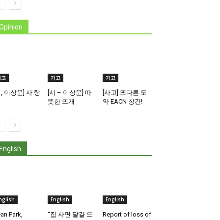
Opinion
기고
기고
기고
시, 이상운] 사 랑
[시 – 이상운] 따
[사고] 또다른 도
뜻한 뜨개
약 EACN 창간!
English
nglish
English
English
an Park,
“집 사면 달걀 드
Report of loss of