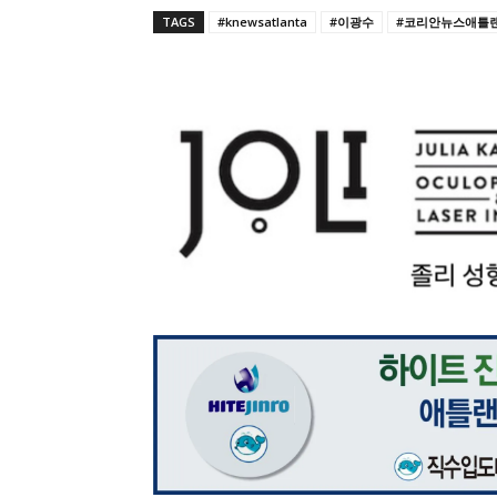
TAGS
#knewsatlanta
#이광수
#코리안뉴스애틀