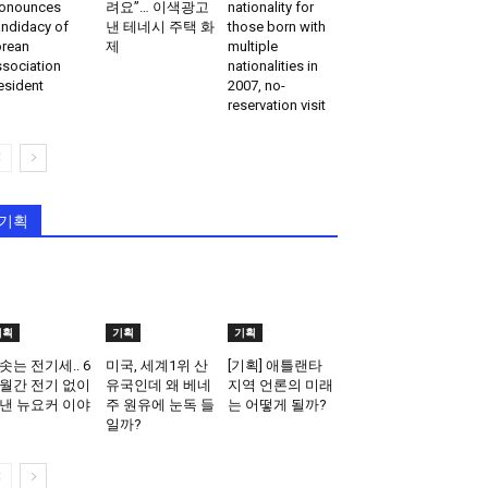
onounces
려요”… 이색광고
nationality for
ndidacy of
낸 테네시 주택 화
those born with
rean
제
multiple
sociation
nationalities in
esident
2007, no-
reservation visit
기획
기획
기획
기획
솟는 전기세.. 6
미국, 세계1위 산
[기획] 애틀랜타
월간 전기 없이
유국인데 왜 베네
지역 언론의 미래
낸 뉴요커 이야
주 원유에 눈독 들
는 어떻게 될까?
일까?