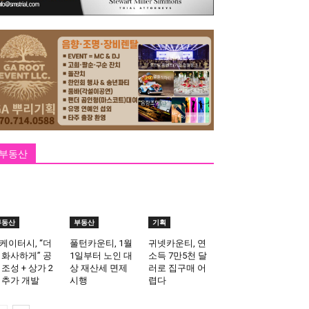
부동산
부동산
부동산
기획
케이터시, “더
풀턴카운티, 1월
귀넷카운티, 연
 화사하게” 공
1일부터 노인 대
소득 7만5천 달
 조성 + 상가 2
상 재산세 면제
러로 집구매 어
 추가 개발
시행
렵다