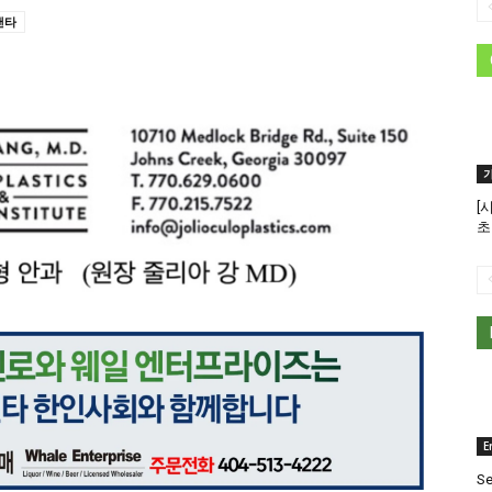
랜타
[
초
E
Se