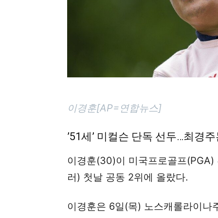
이경훈[AP=연합뉴스]
’51세’ 미컬슨 단독 선두…최경주
이경훈(30)이 미국프로골프(PGA)
러) 첫날 공동 2위에 올랐다.
이경훈은 6일(목) 노스캐롤라이나주 