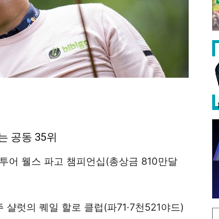
는 공동 35위
 투어 웰스 파고 챔피언십(총상금 810만달
샬럿의 퀘일 할로 클럽(파71·7천521야드)