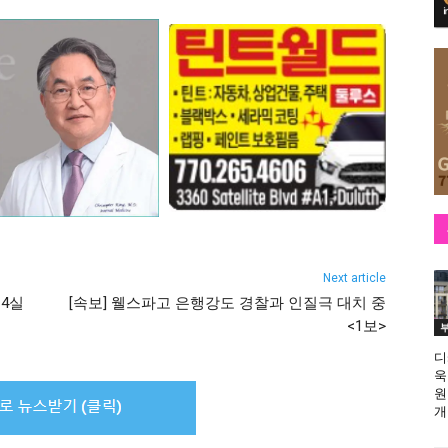
Next article
 4실
[속보] 웰스파고 은행강도 경찰과 인질극 대치 중
<1보>
디
욱
원
개