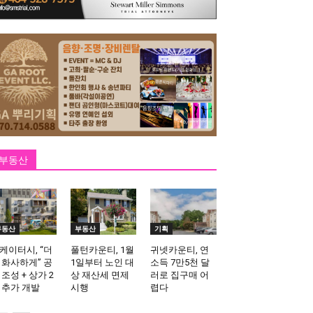
부동산
부동산
부동산
기획
케이터시, “더
풀턴카운티, 1월
귀넷카운티, 연
 화사하게” 공
1일부터 노인 대
소득 7만5천 달
 조성 + 상가 2
상 재산세 면제
러로 집구매 어
 추가 개발
시행
렵다