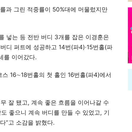
착률과 그린 적중률이 50%대에 머물렀지만
트를 넣는 등 전반 버디 3개를 잡은 이경훈은
 버디 퍼트에 성공하고 14번(파4)·15번홀(파
세를 이어갔다.
스 16∼18번홀의 첫 홀인 16번홀(파4)에서
무 잘 됐고, 계속 좋은 흐름을 이어나갈 수
도 좋으니 계속 버디를 만들 수 있었고, 기
다”고 소감을 밝혔다.