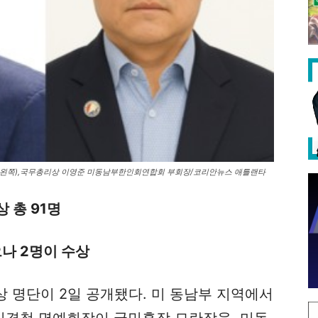
 왼쪽),국무총리상 이영준 미동남부한인회연합회 부회장/코리안뉴스 애틀랜타
상 총 91명
나 2명이 수상
포상 명단이 2일 공개됐다. 미 동남부 지역에서