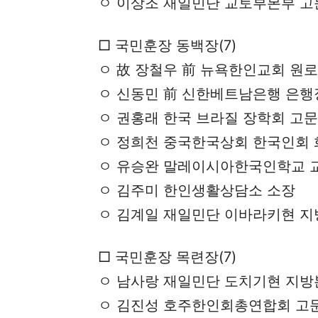
ㅇ 이상조 재일민단 교토부본부 고
□ 국민훈장 동백장(7)
ㅇ 故 장철우 前 뉴욕한인교회 원
ㅇ 신동민 前 신한베트남은행 은행
ㅇ 권홍래 한국 브라질 장학회 고문
ㅇ 정희천 중국한국상회 한국인회
ㅇ 유승완 말레이시아한국인학교 
ㅇ 김주미 한인생활상담소 소장
ㅇ 김계일 재일민단 이바라키현 
□ 국민훈장 목련장(7)
ㅇ 남사랑 재일민단 도치기현 지방
ㅇ 김진성 호주한인회총연합회 고