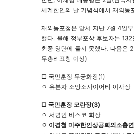
한편, 이재명 대통령은 2일(한국시
세계한인의 날 기념식에서 재외동포
재외동포청은 앞서 지난 7월 4일
했다. 올해 정부포상 후보자는 132명
최종 명단에 들지 못했다. 다음은 2
무총리표창 이상)
□ 국민훈장 무궁화장(1)
ㅇ 유분자 소망소사이어티 이사장
□ 국민훈장 모란장(3)
ㅇ 서병인 비스코 회장
ㅇ 이경철 미주한인상공회의소총연