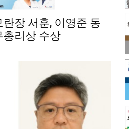
란장 서훈, 이영준 동
무총리상 수상