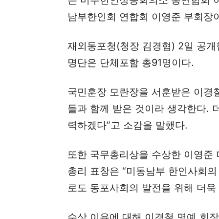
는 미주한인상공회의소 총연합회 이
남부한인회 연합회 이영준 부회장
재외동포청(청장 김경협) 2일 공개
명단은 단체포함 총91명이다.
국민훈장 모란장을 서훈받은 이경철
들과 함께 받은 것이라 생각한다. 
력하겠다”고 소감을 말했다.
또한 국무총리상을 수상한 이영준
총리 표창은 “미동남부 한인사회의
로도 동포사회의 발전을 위해 더욱 
수상 이유에 대해 이경철 명예 회