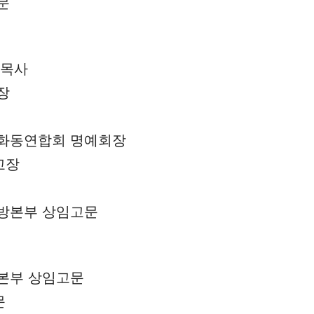
문
로목사
장
 화동연합회 명예회장
교장
지방본부 상임고문
본부 상임고문
문