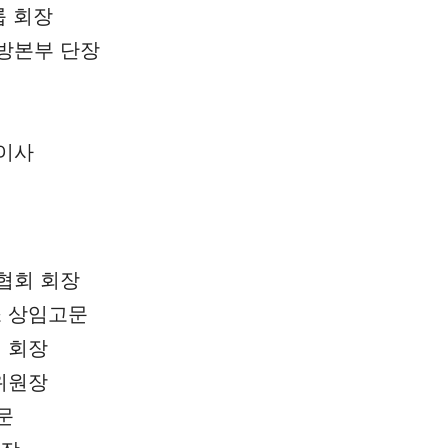
룹 회장
방본부 단장
이사
협회 회장
 상임고문
 회장
위원장
문