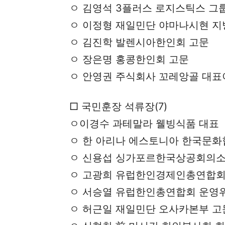
ㅇ 김영석 3플러스 로지스틱스 그
ㅇ 이정형 재일민단 야마나시현 지
ㅇ 김진학 발렌시아한인회 고문
ㅇ 장은명 홍콩한인회 고문
ㅇ 안영권 주식회사 꼬레앙골 대표
□ 국민훈장 석류장(7)
ㅇ이경수 과테말라 웰빙식품 대표
ㅇ 한 아리나 에스토니아 한국문화
ㅇ 신용섭 싱가포르한국상공회의소
ㅇ 고광희 유럽한인경제인총연합회
ㅇ 서승열 유럽한인총연합회 운영
ㅇ 허근일 재일민단 오사카본부 고