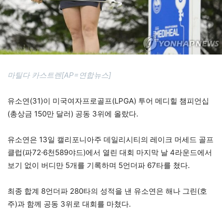
마틸다 카스트렌[AP=연합뉴스]
유소연(31)이 미국여자프로골프(LPGA) 투어 메디힐 챔피언십
(총상금 150만 달러) 공동 3위에 올랐다.
유소연은 13일 캘리포니아주 데일리시티의 레이크 머세드 골프
클럽(파72·6천589야드)에서 열린 대회 마지막 날 4라운드에서
보기 없이 버디만 5개를 기록하며 5언더파 67타를 쳤다.
최종 합계 8언더파 280타의 성적을 낸 유소연은 해나 그린(호
주)과 함께 공동 3위로 대회를 마쳤다.