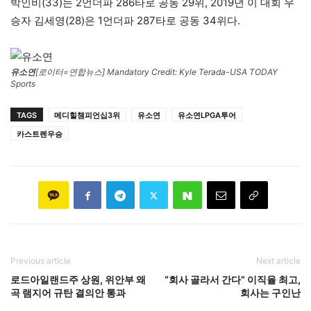
박인비(33)는 2언더파 286타로 공동 29위, 2019년 이 대회 우
승자 김세영(28)은 1언더파 287타로 공동 34위다.
유소연
[로이터=연합뉴스] Mandatory Credit: Kyle Terada-USA TODAY
Sports
TAGS
메디힐챔피언십3위
유소연
유소연LPGA투어
카스트렌우승
Previous article
Next article
로드아일랜드주 상원, 위안부 왜
“회사 골라서 간다” 이직율 최고,
곡 램지어 규탄 결의안 통과
회사는 구인난