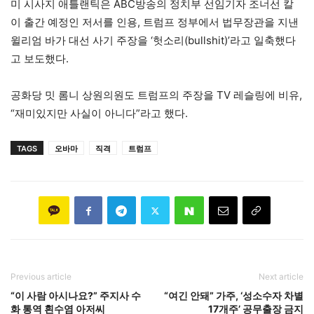
미 시사지 애틀랜틱은 ABC방송의 정치부 선임기자 조너선 칼
이 출간 예정인 저서를 인용, 트럼프 정부에서 법무장관을 지낸
윌리엄 바가 대선 사기 주장을 ‘헛소리(bullshit)’라고 일축했다
고 보도했다.
공화당 밋 롬니 상원의원도 트럼프의 주장을 TV 레슬링에 비유,
“재미있지만 사실이 아니다”라고 했다.
TAGS
오바마
직격
트럼프
Previous article
Next article
“이 사람 아시나요?” 주지사 수
“여긴 안돼” 가주, ‘성소수자 차별
화 통역 흰수염 아저씨
17개주’ 공무출장 금지