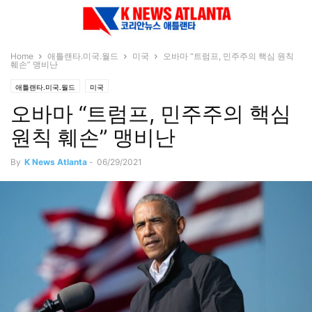
Home
애틀랜타.미국.월드
미국
오바마 “트럼프, 민주주의 핵심 원칙
훼손” 맹비난
애틀랜타.미국.월드
미국
오바마 “트럼프, 민주주의 핵심
원칙 훼손” 맹비난
By
K News Atlanta
-
06/29/2021