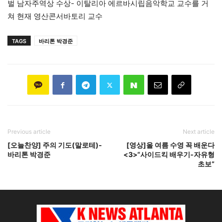
벌 남자주역상 수상- 이탈리아 에르바시립음악학교 교수를 거
쳐 현재 영산콘서바토리 교수
TAGS
바리톤 박경준
Previous article
Next article
[오늘찬양] 주의 기도(말로테)-
[영상]올 여름 수영 꼭 배운다
바리톤 박경준
<3>“사이드킥 배우기-자유형
초보”