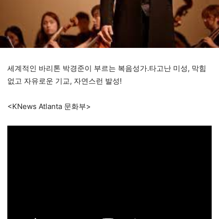
세계적인 바리톤 박경준이 부르는 복음성가.타고난 미성, 막힘
없고 자유로운 기교, 자연스런 발성!
<KNews Atlanta 문화부>