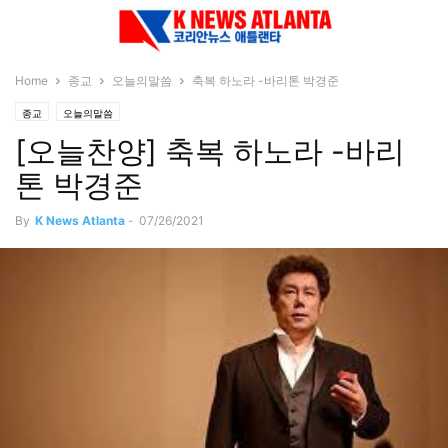
Home
종교
오늘의말씀
축복 하노라 -바리톤 박경준
종교
오늘의말씀
[오늘찬양] 축복 하노라 -바리
톤 박경준
By
K News Atlanta
-
07/26/2021