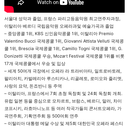
서울대 성악과 졸업, 프랑스 파리고등음악원 최고연주자과정,
이탈리아 베르디 국립음악원 오페라과및 예술가곡과 졸업
– 중앙콩콜 1위, KBS 신인음악콩쿨 1위, 이탈리아 Premio
Valentino Bucci 국제콩쿨 1위, Giovanni Attista Velluti 국제콩
쿨 1위, Brescia 국제콩쿨 1위, Camillo Togni 국제콩쿨 1위, G.
Donizetti 국제콩쿨 우승, Mozart Festival 국제쿵쿨 1위를 비롯
17개 국제콩쿨에서 우승 및 입상
– 세계 50여개 극장에서 오페라 라 트라비아타, 일트로바토레,
팔리아치, 카발레리아 루스티카나, 리골레토, 로미오와 줄리엣,
사랑의 묘약, 돈죠반니 등 주역
– 이탈리아, 프랑스에서 7회 초청 독창회 및 24회 독창회 개최.
유럽 일본 등을 중심으로 모차르트, 브람스, 베르디, 말러, 차이
코프시키, 라흐마니노프 등 여러 작곡가들의 콘서트오페라, 가
곡연주회, 기획연주회 등 500여회 연주
– 이탈리아 대통령 메달 수상 및 제5회 대한민국 오페라 페스티