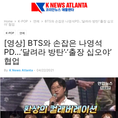
Home
K-POP
연예
BTS와 손잡은 나영석PD…’달려라 방탄’·’출장 십오
야’ 협업
K-POP
연예
[영상] BTS와 손잡은 나영석
PD…’달려라 방탄’·’출장 십오야’
협업
By
K News Atlanta
-
04/22/2021