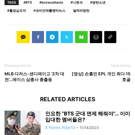
TAGS
#BTS
#knewsatlanta
#나영석
#방탄소년
#출장십오야
#코리안애틀랜타뉴스
달려라방탄
Previous article
Next article
MLB 다저스-샌디에이고 ‘2차 대
[영상] 손흥민 EPL 개인 최다 15
전’…에이스 삼총사 총출동
호골
RELATED ARTICLES
인요한 “BTS 군대 면제 해줘야”… 이미
입대한 멤버들은?
K News Atlanta
-
11/14/2023