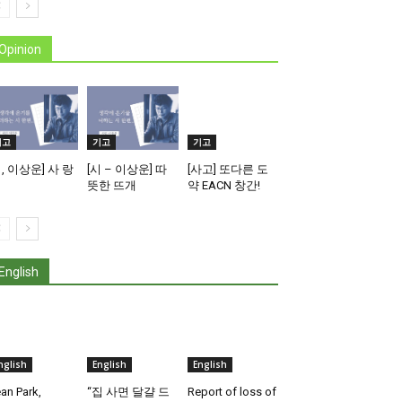
Opinion
기고
기고
기고
시, 이상운] 사 랑
[시 – 이상운] 따
[사고] 또다른 도
뜻한 뜨개
약 EACN 창간!
English
nglish
English
English
an Park,
“집 사면 달걀 드
Report of loss of