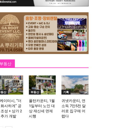
부동산
부동산
부동산
기획
케이터시, “더
풀턴카운티, 1월
귀넷카운티, 연
 화사하게” 공
1일부터 노인 대
소득 7만5천 달
 조성 + 상가 2
상 재산세 면제
러로 집구매 어
 추가 개발
시행
렵다