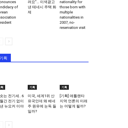
onounces
려요”… 이색광고
nationality for
ndidacy of
낸 테네시 주택 화
those born with
rean
제
multiple
sociation
nationalities in
esident
2007, no-
reservation visit
기획
기획
기획
기획
솟는 전기세.. 6
미국, 세계1위 산
[기획] 애틀랜타
월간 전기 없이
유국인데 왜 베네
지역 언론의 미래
낸 뉴요커 이야
주 원유에 눈독 들
는 어떻게 될까?
일까?