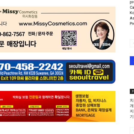
pr
Ca
Ko
As
Pr
치
개
지
기