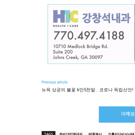
Previous article
뉴욕 상공의 불꽃 6만5천발… 코로나 독립선언!
TAGS
쿠바18만명대피
태풍엘사
프롤리다비상사태