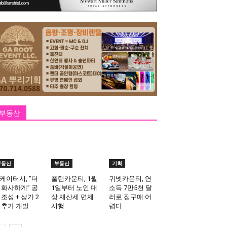
부동산
부동산
부동산
기획
케이터시, “더
풀턴카운티, 1월
귀넷카운티, 연
 화사하게” 공
1일부터 노인 대
소득 7만5천 달
 조성 + 상가 2
상 재산세 면제
러로 집구매 어
 추가 개발
시행
렵다