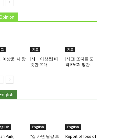
Opinion
기고
기고
기고
시, 이상운] 사 랑
[시 – 이상운] 따
[사고] 또다른 도
뜻한 뜨개
약 EACN 창간!
English
nglish
English
English
an Park,
“집 사면 달걀 드
Report of loss of