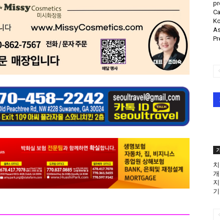
pr
Ca
Ko
As
Pr
치
개
지
기