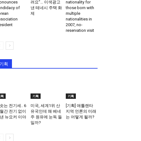
onounces
려요”… 이색광고
nationality for
ndidacy of
낸 테네시 주택 화
those born with
rean
제
multiple
sociation
nationalities in
esident
2007, no-
reservation visit
기획
기획
기획
기획
솟는 전기세.. 6
미국, 세계1위 산
[기획] 애틀랜타
월간 전기 없이
유국인데 왜 베네
지역 언론의 미래
낸 뉴요커 이야
주 원유에 눈독 들
는 어떻게 될까?
일까?