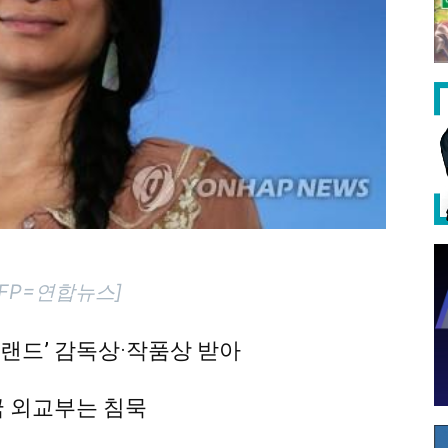
FP=연합뉴스]
랜드’ 감독상·작품상 받아
국 외교부는 침묵