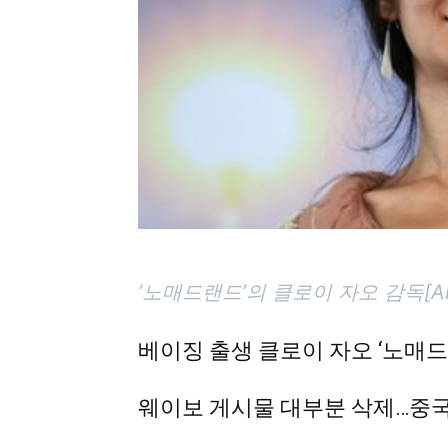
‘노매드랜드’의 클로이 자오 감독[A
베이징 출생 클로이 자오 ‘노매드
웨이보 게시물 대부분 삭제…중