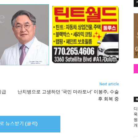
Next article
지급
난치병으로 고생하던 ‘국민 마라토너’ 이봉주, 수술
후 회복 중
디
욱
원
개