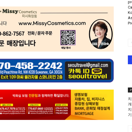
pr
Ca
Ko
As
Pr
치
개
지
기