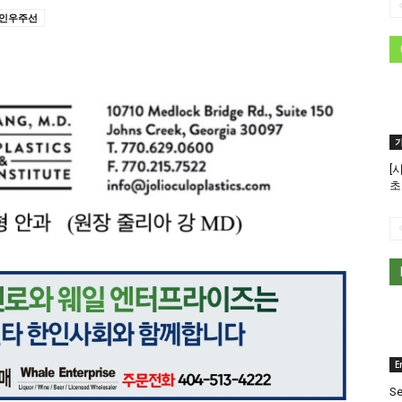
인우주선
[
초
E
Se