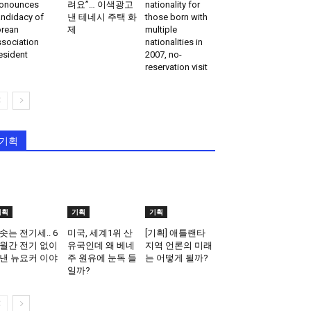
onounces
려요”… 이색광고
nationality for
ndidacy of
낸 테네시 주택 화
those born with
rean
제
multiple
sociation
nationalities in
esident
2007, no-
reservation visit
기획
기획
기획
기획
솟는 전기세.. 6
미국, 세계1위 산
[기획] 애틀랜타
월간 전기 없이
유국인데 왜 베네
지역 언론의 미래
낸 뉴요커 이야
주 원유에 눈독 들
는 어떻게 될까?
일까?