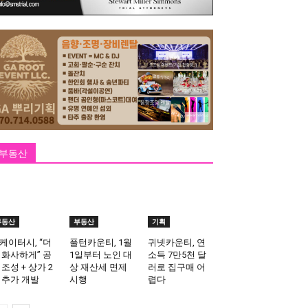
부동산
부동산
부동산
기획
케이터시, “더
풀턴카운티, 1월
귀넷카운티, 연
 화사하게” 공
1일부터 노인 대
소득 7만5천 달
 조성 + 상가 2
상 재산세 면제
러로 집구매 어
 추가 개발
시행
렵다