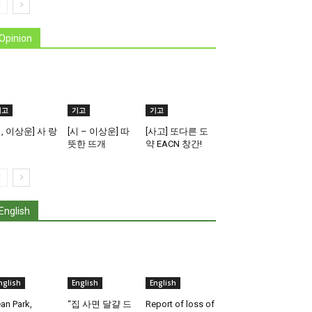
Opinion
기고
기고
기고
시, 이상운] 사 랑
[시 – 이상운] 따
[사고] 또다른 도
뜻한 뜨개
약 EACN 창간!
English
nglish
English
English
an Park,
“집 사면 달걀 드
Report of loss of