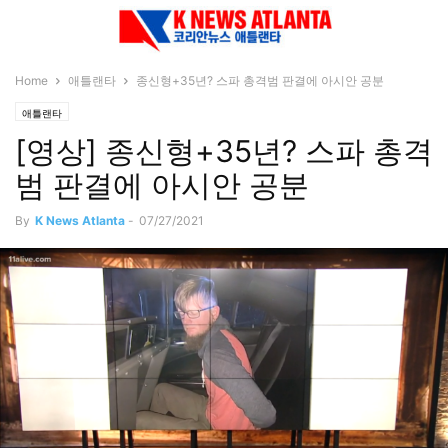
Home
애틀랜타
종신형+35년? 스파 총격범 판결에 아시안 공분
애틀랜타
[영상] 종신형+35년? 스파 총격
범 판결에 아시안 공분
By
K News Atlanta
-
07/27/2021