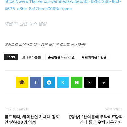
https://www.11alive.com/embeds/video/85-628cf28b-f8cf-
4635-a6be-6a17becc0098/iframe
채널 11 관련 뉴스 영상
법정으로 들어서고 있는 총격 살인범 로보트 롱/사진AP
TAGS
로버트아론롱
종신형플러스 35년
체로키카운티법원
Previous article
Next article
월드옥타, 해외한인 차세대 경제
[영상] “한여름에 우박이!”알파
인 1천400명 양성
레타 등에 우박 뇌우 강타