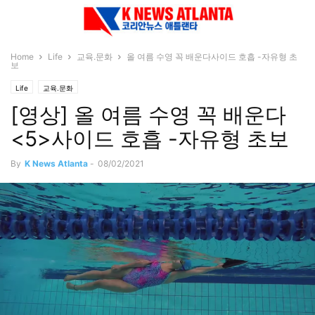
Home
Life
교육.문화
올 여름 수영 꼭 배운다사이드 호흡 -자유형 초
보
Life
교육.문화
[영상] 올 여름 수영 꼭 배운다
<5>사이드 호흡 -자유형 초보
By
K News Atlanta
-
08/02/2021