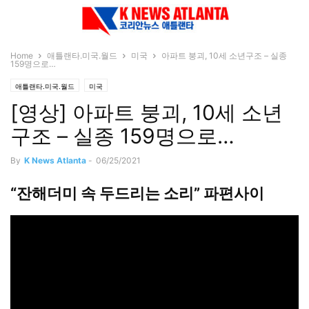
Home
애틀랜타.미국.월드
미국
아파트 붕괴, 10세 소년구조 – 실종
159명으로…
애틀랜타.미국.월드
미국
[영상] 아파트 붕괴, 10세 소년
구조 – 실종 159명으로…
By
K News Atlanta
-
06/25/2021
“잔해더미 속 두드리는 소리” 파편사이