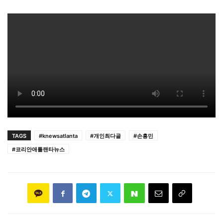
TAGS
#knewsatlanta
#개인최다골
#손흥민
#코리안애틀랜타뉴스