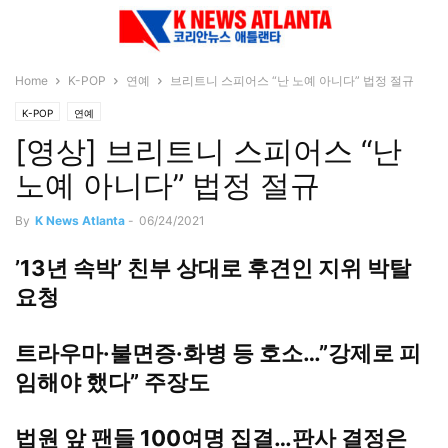
Home
K-POP
연예
브리트니 스피어스 “난 노예 아니다” 법정 절규
K-POP
연예
[영상] 브리트니 스피어스 “난
노예 아니다” 법정 절규
By
K News Atlanta
-
06/24/2021
’13년 속박’ 친부 상대로 후견인 지위 박탈
요청
트라우마·불면증·화병 등 호소…”강제로 피
임해야 했다” 주장도
법원 앞 팬들 100여명 집결…판사 결정은