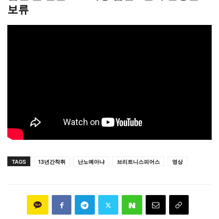
보류
TAGS
13년간착취
난노예아냐
브리트니스피어스
영상