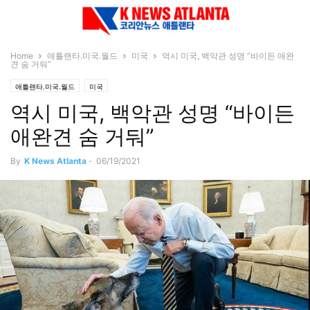
Home
애틀랜타.미국.월드
미국
역시 미국, 백악관 성명 “바이든 애완
견 숨 거둬”
애틀랜타.미국.월드
미국
역시 미국, 백악관 성명 “바이든
애완견 숨 거둬”
By
K News Atlanta
-
06/19/2021