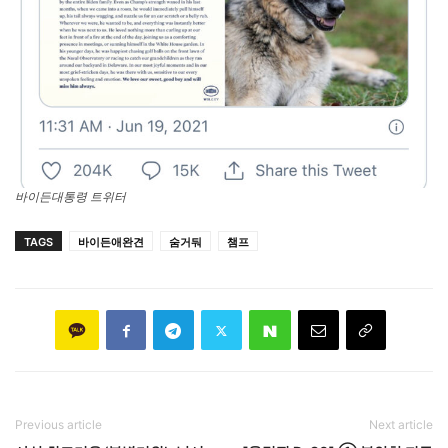
바이든대통령 트위터
TAGS
바이든애완견
숨거둬
챔프
Previous article
Next article